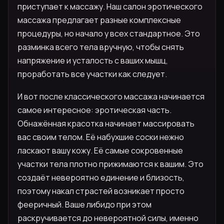
приступает к массажу. Наш салон эротического
массажа предлагает разные комплексные
процедуры, но начало у всех стандартное. Это
разминка всего тела вручную, чтобы снять
напряжение и усталость с ваших мышц,
проработать все участки как следует.
И вот после классического массажа начинается
самое интересное: эротическая часть.
Обнажённая красотка начинает массировать
вас своим телом. Её набухшие соски нежно
ласкают вашу кожу. Её самые сокровенные
участки тела плотно прижимаются к вашим. Это
создаёт невероятно единение и близость,
поэтому накал страстей возникает просто
фееричный. Ваше либидо при этом
раскручивается до невероятной силы, именно