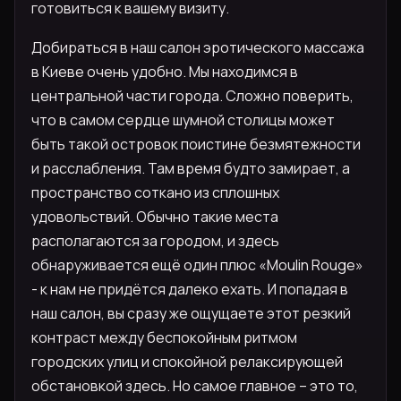
готовиться к вашему визиту.
Добираться в наш салон эротического массажа
в Киеве очень удобно. Мы находимся в
центральной части города. Сложно поверить,
что в самом сердце шумной столицы может
быть такой островок поистине безмятежности
и расслабления. Там время будто замирает, а
пространство соткано из сплошных
удовольствий. Обычно такие места
располагаются за городом, и здесь
обнаруживается ещё один плюс «Moulin Rouge»
- к нам не придётся далеко ехать. И попадая в
наш салон, вы сразу же ощущаете этот резкий
контраст между беспокойным ритмом
городских улиц и спокойной релаксирующей
обстановкой здесь. Но самое главное – это то,