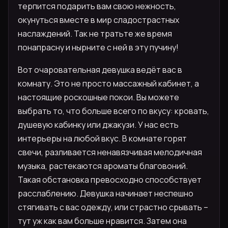
терпится подарить вам свою нежность,
окунуться вместе в мир сладострастных
наслаждений. Так не тратьте же время
понапрасну и нырните с ней в эту пучину!
Вот очаровательная девушка ведёт вас в
комнату. Это не просто массажный кабинет, а
настоящие роскошные покои. Вы можете
выбрать то, что больше всего по вкусу: кровать,
душевую кабинку или джакузи. У нас есть
интерьеры на любой вкус. В комнате горят
свечи, разливается ненавязчивая мелодичная
музыка, растекаются ароматы благовоний.
Такая обстановка превосходно способствует
расслаблению. Девушка начинает неспешно
стягивать с вас одежду, или страстно срывать –
тут уж как вам больше нравится. Затем она