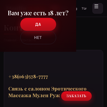
☰
Рус
Укр
Eng
Tür
Вам уже есть 18 лет?
ДА
Контакты
НЕТ
Главная
-›
Контакты
+38(063)578-7777
Связь с салоном Эротического
Массажа Мулен Руж
ЗАКАЗАТЬ