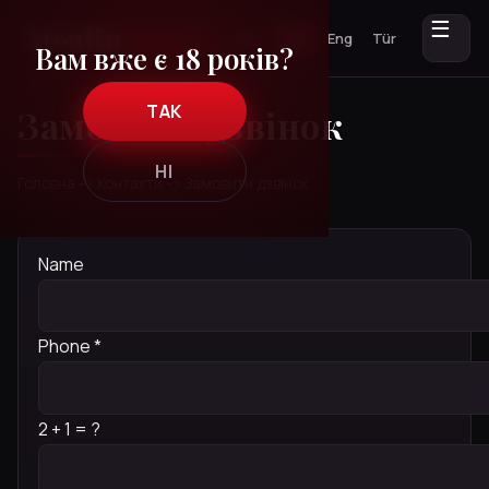
☰
Рус
Укр
Eng
Tür
Вам вже є 18 років?
ТАК
Замовити дзвiнок
НІ
Головна
-›
Контакти
-›
Замовити дзвiнок
Name
Phone
*
2 + 1 = ?