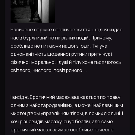
Насичене стрімке столичне життя, щодня кидає
нас в бурхливий потік різних подій. Причому,
особливо не питаючи нашої згоди. Тягуча
одноманітність щоденної рутини пригнічує і
фізично і морально. І душі й тілу хочеться чогось
світлого, чистого, повітряного ...
І вихід є. Еротичний масаж вважається по праву
одним з найстародавніших, а може і найдавнішим
мистецтвом управлінням тілом, відомих людині. І
хоч різновидів масажу існує безліч, але саме
еротичний масаж займає особливе почесне