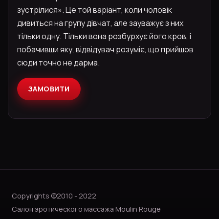
зустрілися». Це той варіант, коли чоловік
дивиться на групу дівчат, але зауважує з них
тільки одну. Тільки вона розбурхує його кров, і
побачивши яку, відвідувач розуміє, що прийшов
сюди точно не дарма.
ЗАМОВИТИ
Copyrights ©2010 - 2022
Салон эротического массажа Moulin Rouge