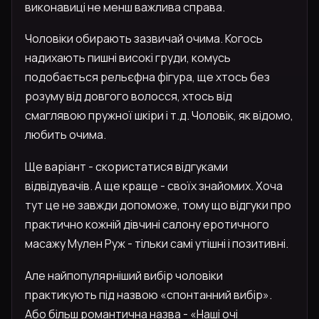
виконавиці не менш важлива справа.
Чоловіки обирають зазвичай очима. Когось
надихають пишні високі груди, комусь
подобається рельєфна фігура, ще хтось без
розуму від довгого волосся, хтось від
смаглявою пружної шкіри і т.д. Чоловік, як відомо,
любить очима.
Ще варіант - скористатися відгуками
відвідувачів. А ще краще - своїх знайомих. Хоча
тут це не завжди допоможе, тому що відгуки про
практично кожній дівчині салону еротичного
масажу Мулен Руж - тільки самі утішні і позитивні.
Але найпопулярніший вибір чоловіки
практикують під назвою «спонтанний вибір».
Або більш романтична назва - «Наші очі