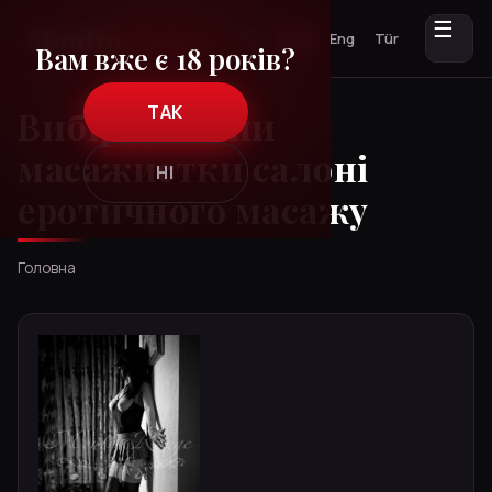
☰
Рус
Укр
Eng
Tür
Вам вже є 18 років?
ТАК
Вибір дівчини
масажистки салоні
НІ
еротичного масажу
Головна